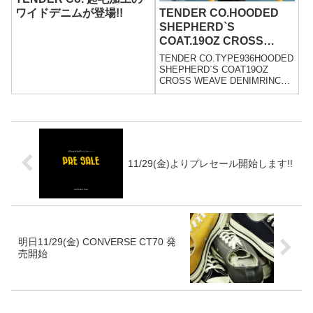
ワイドデニムが登場!!
TENDER CO.HOODED
SHEPHERD`S
COAT.19OZ CROSS
WEAVE DENIM
TENDER CO.TYPE936HOODED
SHEPHERD`S COAT19OZ
CROSS WEAVE DENIMRINCE
WASHPRICE：
75000yen+tax172cm63kg
SIZE:4着用テンダーから新作の
コートが...
11/29(金)よりプレセール開始します!!
明日11/29(金) CONVERSE CT70 発
売開始