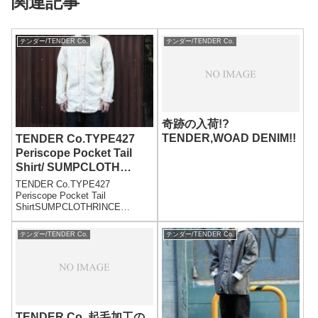
関連記事
テンダー/TENDER Co.
テンダー/TENDER Co.
奇跡の入荷!?
TENDER,WOAD DENIM!!
TENDER Co.TYPE427
Periscope Pocket Tail
Shirt/ SUMPCLOTH
/RINCE WASH
TENDER Co.TYPE427
Periscope Pocket Tail
ShirtSUMPCLOTHRINCE
WASHPRICE:39000yen+tax172c
m63kg SIZE:3テンダーから新作
テンダー/TENDER Co.
テンダー/TENDER Co.
のシャツが入荷しました。今
回...
TENDER Co. 起毛加工の