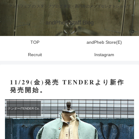
アンドフェブ の スタッフブログ 東京・高円寺のメンズセレクトショップ
andPheb Staff Blog
TOP
andPheb Store(E)
Recruit
Instagram
11/29(金)発売 TENDERより新作
発売開始。
テンダー/TENDER Co.