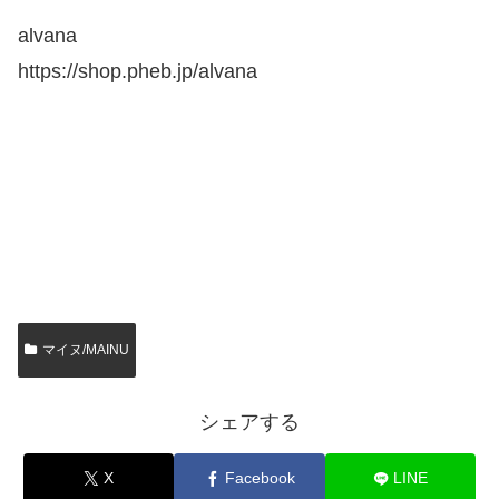
alvana
https://shop.pheb.jp/alvana
マイヌ/MAINU
シェアする
X
Facebook
LINE