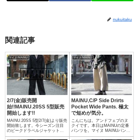
nukuitaku
関連記事
マイヌ/MAINU
マイヌ/MAINU
2/7(金)販売開
MAINU,C/P Side Drirts
始!!MAINU.20SS 5型販売
Pocket Wide Pants. 極太
開始します!!
で短めが気分。
MAINU.20SS 5型2/7(金)より販売
こんにちは。アンドフェブのヌ
開始致します。今シーズン注目
クイです。本日はMAINUの定番
のピークドラペルジャケットと
パンツを。マイヌ MAINUパンツ
サイドダーツパンツが登場しま
コットン/ポリエステル サイドダ