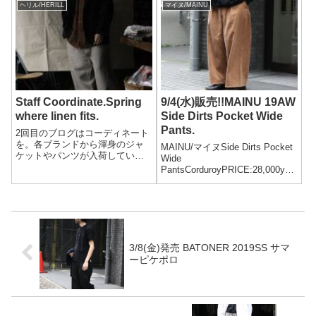
す。今季はシルクやリネンを採
ーツ ポケット ワイドパンツ カ
ヘリル/HERILL
マイヌ/MAINU
用したファブリックにも大注目
ーキSide Dirts Pocket Wide
です。上品かつ存在感を放つ
Pants(MAINU-352...
MAINUの渾身の新作。商品...
Staff Coordinate.Spring
9/4(水)販売!!MAINU 19AW
where linen fits.
Side Dirts Pocket Wide
Pants.
2回目のブログはコーディネート
を。各ブランドから渾身のジャ
MAINU/マイヌSide Dirts Pocket
ケットやパンツが入荷していま
Wide
す。まだ着るには早いけど、つ
PantsCorduroyPRICE:28,000yen
いつい目に留まるのがリネン素
+tax175cm 60kg SIZE:3迫力の
材。着こむごとに馴染み風合い
あるワイドシルエットに、九分
もかわっていくのが魅力です。
丈のスソ幅を絞らない、ゆった
さっそく着てみました。
りとした足回りが...
3/8(金)発売 BATONER 2019SS サマ
ーピケポロ