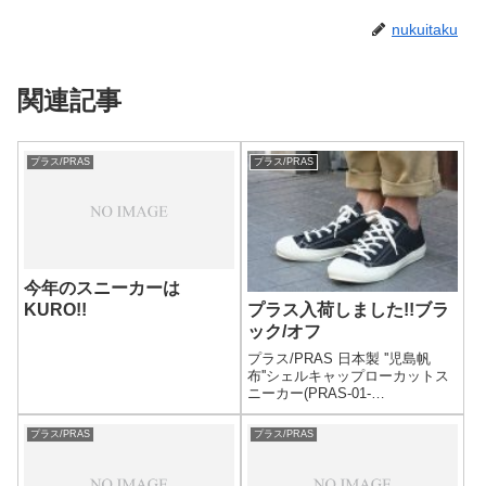
nukuitaku
関連記事
プラス/PRAS
プラス/PRAS
今年のスニーカーは
KURO!!
プラス入荷しました!!ブラ
ック/オフ
プラス/PRAS 日本製 ''児島帆
布''シェルキャップローカットス
ニーカー(PRAS-01-
002)PRICE:12800yen+taxプラス
から、ブランドを象徴するロー
プラス/PRAS
プラス/PRAS
カットキャンバススニーカー。
プラス(PRAS)は児島帆布を使用
した、...