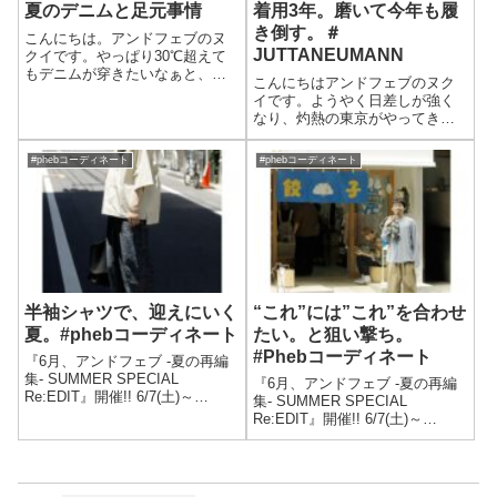
夏のデニムと足元事情
着用3年。磨いて今年も履
き倒す。＃
こんにちは。アンドフェブのヌ
JUTTANEUMANN
クイです。やっぱり30℃超えて
もデニムが穿きたいなぁと、西
こんにちはアンドフェブのヌク
山と話す毎日。育てるデニムは
イです。ようやく日差しが強く
もちろん大好きですが、すでに
なり、灼熱の東京がやってきま
育ったユーズド加工は、自然に
す。ということで、夏の足元ユ
着れて爽やかで軽快。足元もサ
ッタニューマンも、毎日のよう
ンダルでもスニーカーでもレザ
#phebコーディネート
#phebコーディネート
に動いて品薄となってきまし
ーシューズでも...
た。汗と湿気が混ざり合い、足
にじわじわ馴染むこの季節。デ
ニムも軍パンも、足...
半袖シャツで、迎えにいく
“これ”には”これ”を合わせ
夏。#phebコーディネート
たい。と狙い撃ち。
#Phebコーディネート
『6月、アンドフェブ -夏の再編
集- SUMMER SPECIAL
『6月、アンドフェブ -夏の再編
Re:EDIT』開催!! 6/7(土)～
集- SUMMER SPECIAL
6/30（月)POP UPイベント開催
Re:EDIT』開催!! 6/7(土)～
中!!詳細は上記のブログにて!!
6/30（月)POP UPイベント開催
——————————————
中!!詳細は上記のブログにて!!
——————————————
——————————————
—–こ...
——————————————