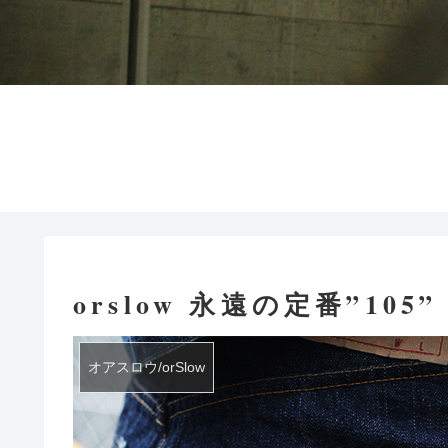
orslow 永遠の定番”105
オアスロウ/orSlow