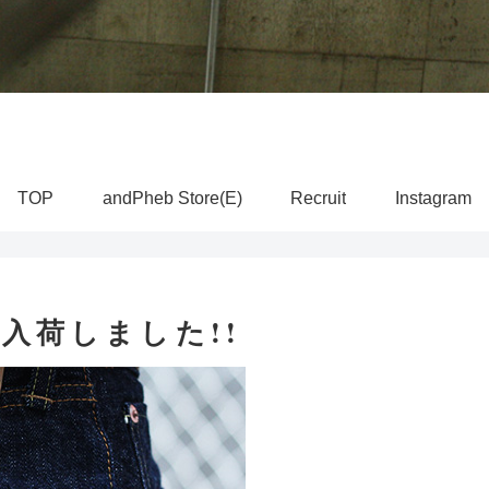
TOP
andPheb Store(E)
Recruit
Instagram
” 入荷しました!!