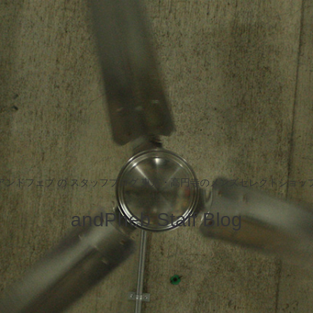
アンドフェブ の スタッフブログ 東京・高円寺のメンズセレクトショッ
andPheb Staff Blog