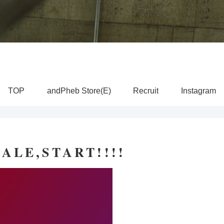
TOP
andPheb Store(E)
Recruit
Instagram
ALE,START!!!!