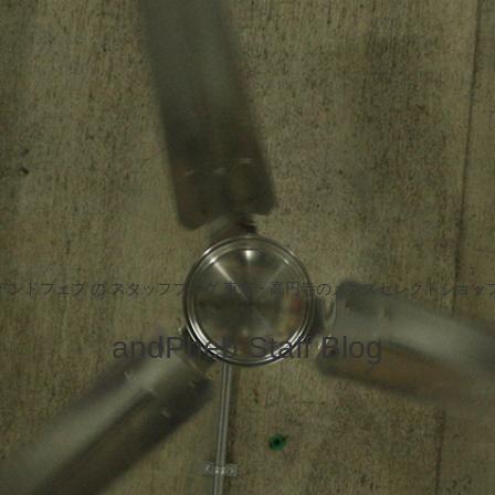
アンドフェブ の スタッフブログ 東京・高円寺のメンズセレクトショッ
andPheb Staff Blog